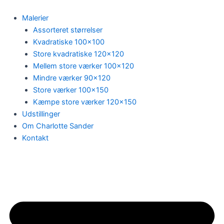
Gå
til
Malerier
indholdet
Assorteret størrelser
Kvadratiske 100×100
Store kvadratiske 120×120
Mellem store værker 100×120
Mindre værker 90×120
Store værker 100×150
Kæmpe store værker 120×150
Udstillinger
Om Charlotte Sander
Kontakt