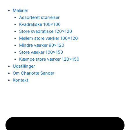
Maleri
Gå
i
til
Malerier
grønne
indholdet
Assorteret størrelser
nuancer.
Kvadratiske 100×100
quantity
Store kvadratiske 120×120
Mellem store værker 100×120
Mindre værker 90×120
Store værker 100×150
Kæmpe store værker 120×150
Udstillinger
Om Charlotte Sander
Kontakt