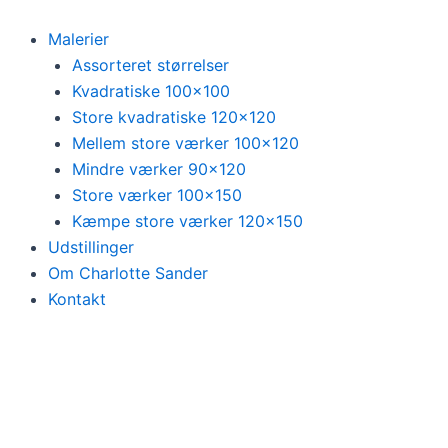
Ny
Gå
farverig
til
Malerier
maleri
indholdet
Assorteret størrelser
quantity
Kvadratiske 100×100
Store kvadratiske 120×120
Mellem store værker 100×120
Mindre værker 90×120
Store værker 100×150
Kæmpe store værker 120×150
Udstillinger
Om Charlotte Sander
Kontakt