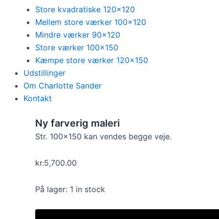
Store kvadratiske 120×120
Mellem store værker 100×120
Mindre værker 90×120
Store værker 100×150
Kæmpe store værker 120×150
Udstillinger
Om Charlotte Sander
Kontakt
Ny farverig maleri
Str. 100×150 kan vendes begge veje.
kr.
5,700.00
På lager:
1 in stock