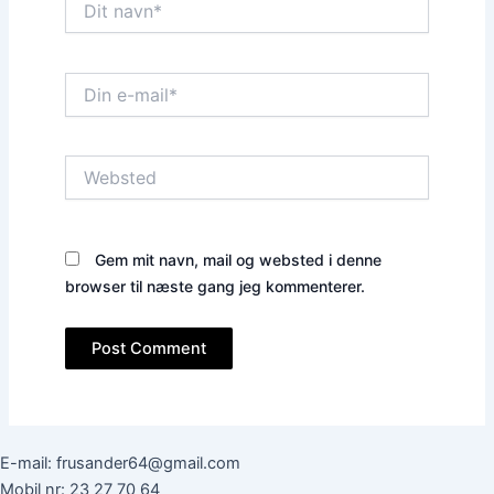
navn*
Din
e-
mail*
Websted
Gem mit navn, mail og websted i denne
browser til næste gang jeg kommenterer.
E-mail: frusander64@gmail.com
Mobil nr: 23 27 70 64