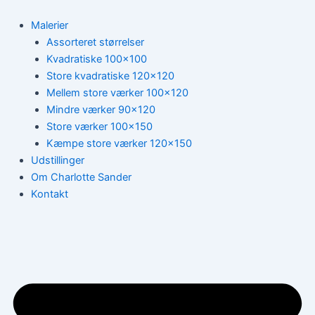
Gå
til
Malerier
indholdet
Assorteret størrelser
Kvadratiske 100×100
Store kvadratiske 120×120
Mellem store værker 100×120
Mindre værker 90×120
Store værker 100×150
Kæmpe store værker 120×150
Udstillinger
Om Charlotte Sander
Kontakt